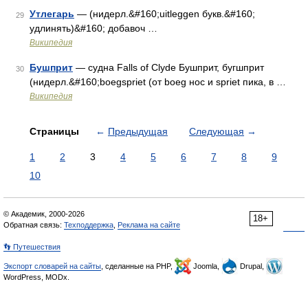
Утлегарь
— (нидерл.&#160;uitleggen букв.&#160;
29
удлинять)&#160; добавоч …
Википедия
Бушприт
— судна Falls of Clyde Бушприт, бугшприт
30
(нидерл.&#160;boegspriet (от boeg нос и spriet пика, в …
Википедия
Страницы
←
Предыдущая
Следующая
→
1
2
3
4
5
6
7
8
9
10
© Академик, 2000-2026
18+
Обратная связь:
Техподдержка
,
Реклама на сайте
👣 Путешествия
Экспорт словарей на сайты
, сделанные на PHP,
Joomla,
Drupal,
WordPress, MODx.