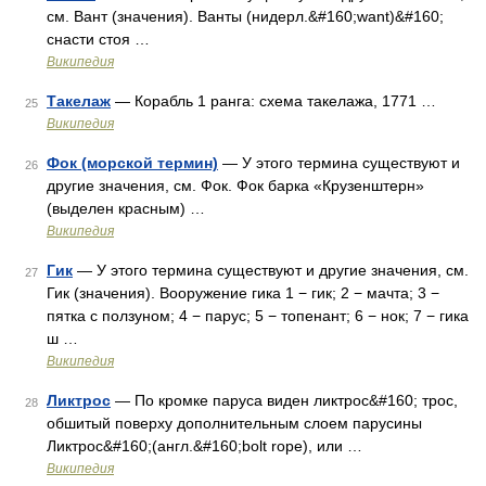
см. Вант (значения). Ванты (нидерл.&#160;want)&#160;
снасти стоя …
Википедия
Такелаж
— Корабль 1 ранга: схема такелажа, 1771 …
25
Википедия
Фок (морской термин)
— У этого термина существуют и
26
другие значения, см. Фок. Фок барка «Крузенштерн»
(выделен красным) …
Википедия
Гик
— У этого термина существуют и другие значения, см.
27
Гик (значения). Вооружение гика 1 − гик; 2 − мачта; 3 −
пятка с ползуном; 4 − парус; 5 − топенант; 6 − нок; 7 − гика
ш …
Википедия
Ликтрос
— По кромке паруса виден ликтрос&#160; трос,
28
обшитый поверху дополнительным слоем парусины
Ликтрос&#160;(англ.&#160;bolt rope), или …
Википедия