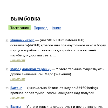
вымбовка
Толкование
Перевод
Книги
Иллюминатор
— (лат.&#160;illuminator&#160;
21
осветитель)&#160; круглое или прямоугольное окно в борту
корпуса корабля, стене его надстройки или в верхней
палубе для доступа света …
Википедия
Марс (морской термин)
— У этого термина существуют и
22
другие значения, см. Марс (значения) …
Википедия
Битенг
— (изначально бетинг, от нидерл.&#160;beting)
23
прочная полая тумба, возвышающаяся над палубой …
Википедия
Ванты
— У этого термина существуют и другие значения,
24